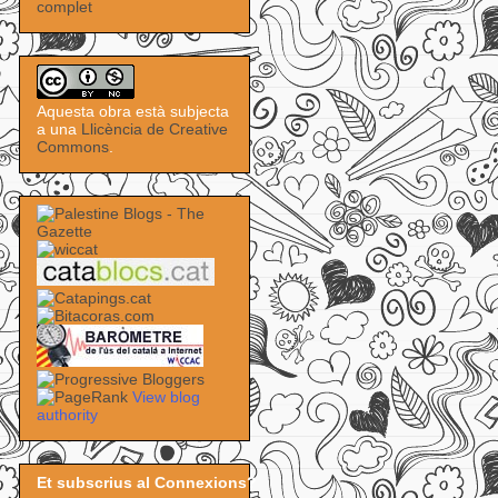
complet
Aquesta obra està subjecta
a una
Llicència de Creative
Commons
.
View blog
authority
Et subscrius al Connexions?