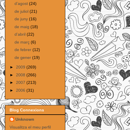
d’agost
(24)
de juliol
(21)
de juny
(16)
de maig
(18)
d’abril
(22)
de març
(6)
de febrer
(12)
de gener
(19)
►
2009
(269)
►
2008
(266)
►
2007
(213)
►
2006
(31)
Blog Connexions
Unknown
Visualitza el meu perfil