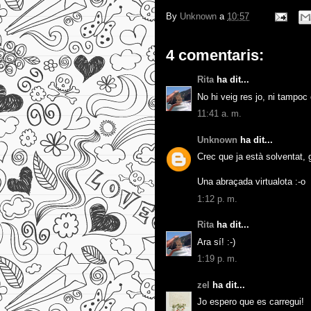
By
Unknown
a
10:57
4 comentaris:
Rita
ha dit...
No hi veig res jo, ni tampoc 
11:41 a. m.
Unknown
ha dit...
Crec que ja està solventat, g
Una abraçada virtualota :-o
1:12 p. m.
Rita
ha dit...
Ara sí! :-)
1:19 p. m.
zel
ha dit...
Jo espero que es carregui!