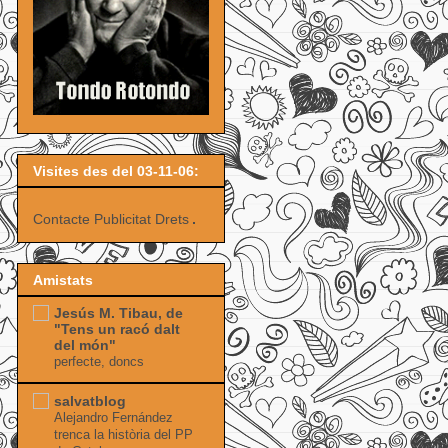
Visites des del 03-11-06:
Contacte
Publicitat
Drets
Amistats
Jesús M. Tibau, de
"Tens un racó dalt
del món"
perfecte, doncs
salvatblog
Alejandro Fernández
trenca la història del PP