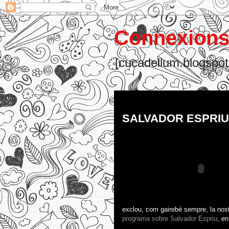
Connexions 
[cucadellum.blogspot
dimarts, de febrer 16, 2010
SALVADOR ESPRIU
exclou, com gairebé sempre, la nostr
programa sobre Salvador Espriu
, en