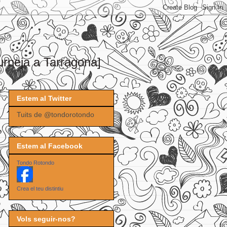
urneja a Tarragona]
Estem al Twitter
Tuits de @tondorotondo
Estem al Facebook
Tondo Rotondo
Crea el teu distintiu
Vols seguir-nos?