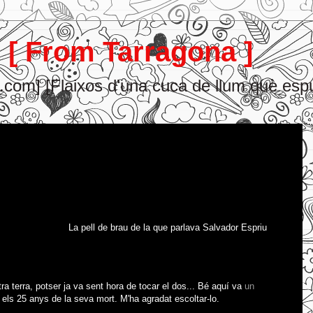
[ From Tarragona ]
.com] [Flaixos d'una cuca de llum què esp
La pell de brau de la que parlava Salvador Espriu
a terra, potser ja va sent hora de tocar el dos... Bé aquí va
un
 els 25 anys de la seva mort. M'ha agradat escoltar-lo.