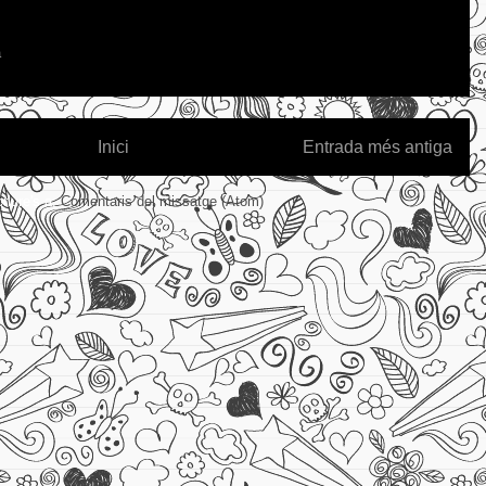
a
Inici
Entrada més antiga
riure's a:
Comentaris del missatge (Atom)