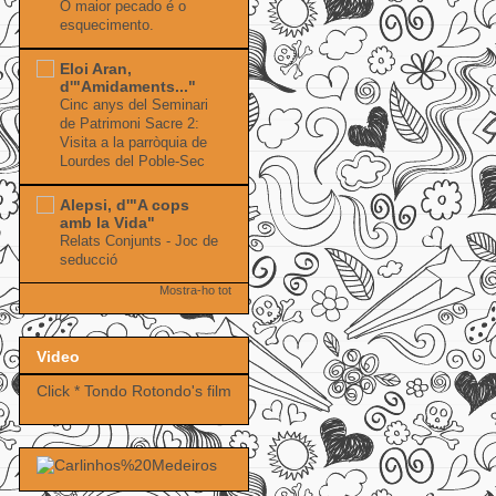
O maior pecado é o
esquecimento.
Eloi Aran,
d'"Amidaments..."
Cinc anys del Seminari
de Patrimoni Sacre 2:
Visita a la parròquia de
Lourdes del Poble-Sec
Alepsi, d'"A cops
amb la Vida"
Relats Conjunts - Joc de
seducció
Mostra-ho tot
Video
Click * Tondo Rotondo's film