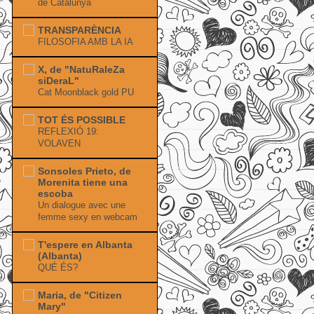
de Catalunya
TRANSPARÈNCIA
FILOSOFIA AMB LA IA
X, de "NatuRaleZa
siDeraL"
Cat Moonblack gold PU
TOT ÉS POSSIBLE
REFLEXIÓ 19:
VOLAVEN
Sonsoles Prieto, de
Morenita tiene una
escoba
Un dialogue avec une
femme sexy en webcam
T'espere en Albanta
(Albanta)
QUÉ ÉS?
Maria, de "Citizen
Mary"