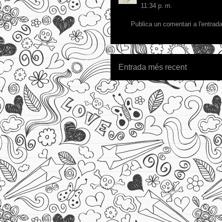
11:34 p. m.
Publica un comentari a l'entrad
Entrada més recent
Subsc