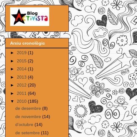
Arxiu cronològic
►
2019
(1)
►
2015
(2)
►
2014
(1)
►
2013
(4)
►
2012
(20)
►
2011
(64)
▼
2010
(185)
de desembre
(8)
de novembre
(14)
d’octubre
(14)
de setembre
(11)